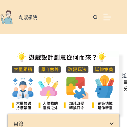
創感學院
遊
最
目錄