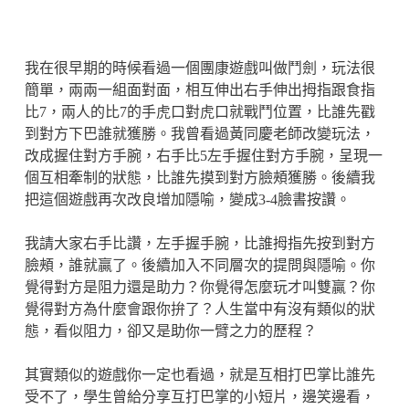
我在很早期的時候看過一個團康遊戲叫做鬥劍，玩法很
簡單，兩兩一組面對面，相互伸出右手伸出拇指跟食指
比7，兩人的比7的手虎口對虎口就戰鬥位置，比誰先戳
到對方下巴誰就獲勝。我曾看過黃同慶老師改變玩法，
改成握住對方手腕，右手比5左手握住對方手腕，呈現一
個互相牽制的狀態，比誰先摸到對方臉頰獲勝。後續我
把這個遊戲再次改良增加隱喻，變成3-4臉書按讚。
我請大家右手比讚，左手握手腕，比誰拇指先按到對方
臉頰，誰就贏了。後續加入不同層次的提問與隱喻。你
覺得對方是阻力還是助力？你覺得怎麼玩才叫雙贏？你
覺得對方為什麼會跟你拚了？人生當中有沒有類似的狀
態，看似阻力，卻又是助你一臂之力的歷程？
其實類似的遊戲你一定也看過，就是互相打巴掌比誰先
受不了，學生曾給分享互打巴掌的小短片，邊笑邊看，