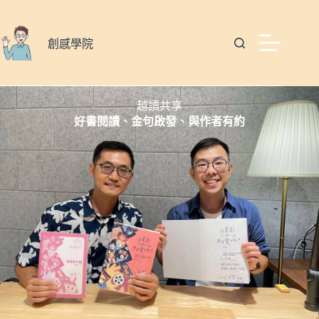
創感學院
越讀共享
好書閱讀、金句啟發、與作者有約