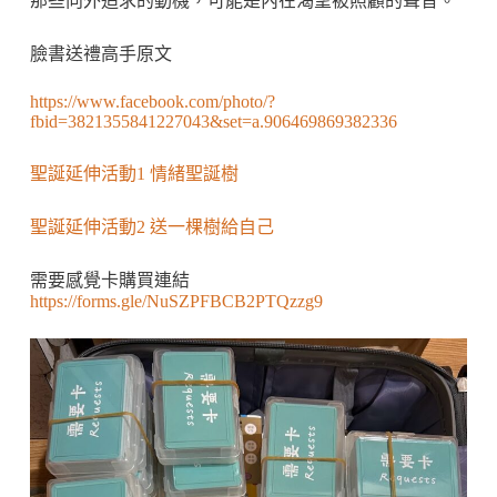
那些向外追求的動機，可能是內在渴望被照顧的聲音。
臉書送禮高手原文
https://www.facebook.com/photo/?
fbid=3821355841227043&set=a.906469869382336
聖誕延伸活動1 情緒聖誕樹
聖誕延伸活動2 送一棵樹給自己
需要感覺卡購買連結
https://forms.gle/NuSZPFBCB2PTQzzg9