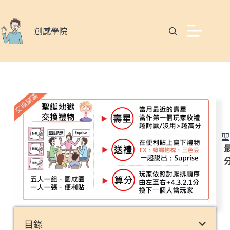
創感學院
聖
最
目錄