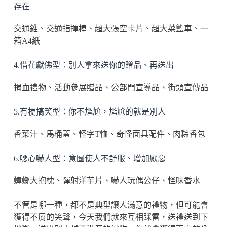
存在
交通錐、交通指揮棒、超大張空卡片、超大菜籃車、一
箱A4紙
4.借花獻佛型：別人拿來送你的贈品、再送出
捐血禮物、活動參展贈品、公部門宣導品、街頭宣傳品
5.有梗搞笑型：你不尷尬，尷尬的就是別人
香菜汁、馬桶蓋、怪字T恤、奇怪面具配件、肉粽香包
6.噁心嚇人型：意圖使人不舒服、增加厭惡
蟑螂大抱枕、彈射洋芋片、嚇人玩偶公仔、怪味香水
不管是哪一種，都不是典型讓人滿意的禮物，但可能會
獲得不屑的笑聲，今天我們就來互相踩雷，送禮送到下