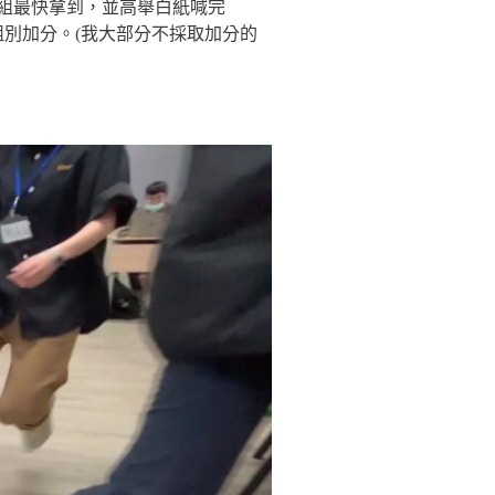
組最快拿到，並高舉白紙喊完
組別加分。(我大部分不採取加分的