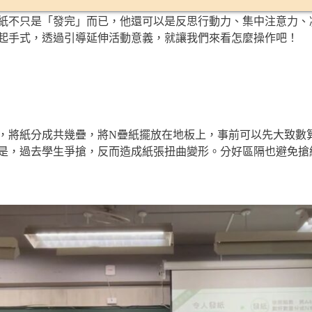
紙不只是「發完」而已，他還可以是反思行動力、集中注意力、
起手式，透過引導延伸活動意義，就讓我們來看怎麼操作吧！
，將紙分成共幾疊，將N疊紙擺放在地板上，事前可以先大致數
是，過去學生爭搶，反而造成紙張扭曲變形。分好區隔也避免搶