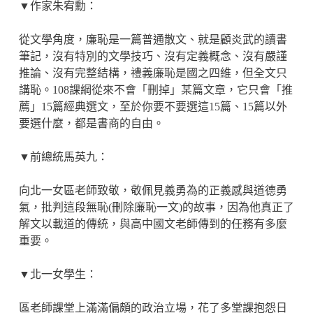
▼作家朱宥勳：
從文學角度，廉恥是一篇普通散文、就是顧炎武的讀書
筆記，沒有特別的文學技巧、沒有定義概念、沒有嚴謹
推論、沒有完整結構，禮義廉恥是國之四維，但全文只
講恥。108課綱從來不會「刪掉」某篇文章，它只會「推
薦」15篇經典選文，至於你要不要選這15篇、15篇以外
要選什麼，都是書商的自由。
▼前總統馬英九：
向北一女區老師致敬，敬佩見義勇為的正義感與道德勇
氣，批判這段無恥(刪除廉恥一文)的故事，因為他真正了
解文以載道的傳統，與高中國文老師傳到的任務有多麼
重要。
▼北一女學生：
區老師課堂上滿滿偏頗的政治立場，花了多堂課抱怨日