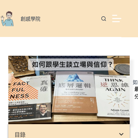
創感學院
如
最
目錄