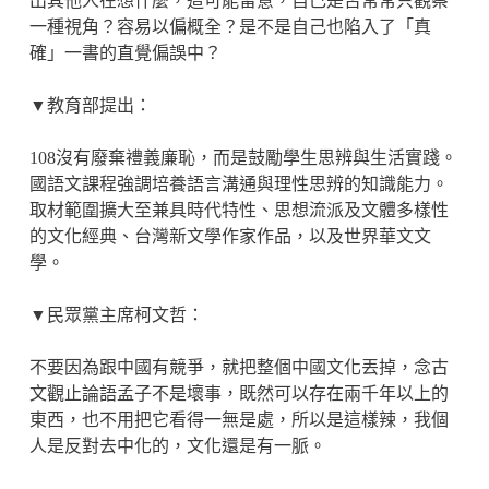
出其他人在想什麼，這可能留意，自己是否常常只觀察
一種視角？容易以偏概全？是不是自己也陷入了「真
確」一書的直覺偏誤中？
▼教育部提出：
108沒有廢棄禮義廉恥，而是鼓勵學生思辨與生活實踐。
國語文課程強調培養語言溝通與理性思辨的知識能力。
取材範圍擴大至兼具時代特性、思想流派及文體多樣性
的文化經典、台灣新文學作家作品，以及世界華文文
學。
▼民眾黨主席柯文哲：
不要因為跟中國有競爭，就把整個中國文化丟掉，念古
文觀止論語孟子不是壞事，既然可以存在兩千年以上的
東西，也不用把它看得一無是處，所以是這樣辣，我個
人是反對去中化的，文化還是有一脈。