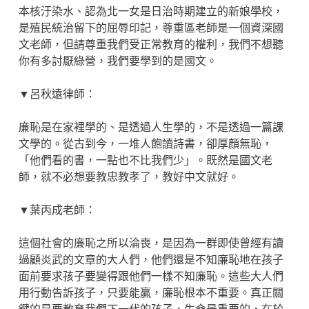
本核汙染水、認為北一女是日治時期建立的新娘學校，
是殖民統治留下的屈辱印記，尊重區老師是一個資深國
文老師，但請尊重我們受正常教育的權利，我們不想聽
你有多討厭綠營，我們要學到的是國文。
▼呂秋遠律師：
廉恥是在家裡學的、是透過人生學的，不是透過一篇課
文學的。從古到今，一堆人飽讀詩書，卻厚顏無恥，
「他們看的書，一點也不比我們少」。既然是國文老
師，就不必想要教忠教孝了，教好中文就好。
▼葉丙成老師：
這個社會的廉恥之所以淪喪，是因為一群即使曾經有讀
過顧炎武的文章的大人們，他們還是不知廉恥地在孩子
面前要求孩子要變得跟他們一樣不知廉恥。這些大人們
用行動告訴孩子，只要能贏，廉恥根本不重要。真正關