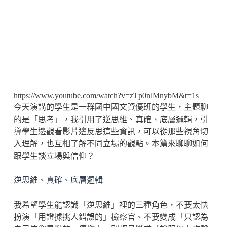
https://www.youtube.com/watch?v=zTp0nlMnybM&t=1s
今天演講的學生是一群國中國文資優班的學生，主題聊
的是「思考」，我引用了逆思維、真確、底層邏輯，引
導學生邊觀看影片邊反思這些資訊，可以從那些視角切
入理解，也互相了解不同立場的觀點。本篇來聊聊如何
跟學生談立場與信仰？
逆思維、真確、底層邏輯
我希望學生能認識「逆思維」裡的三種角色，不要太快
扮演「用證據挑人錯誤的」檢察官、不要變成「只認為