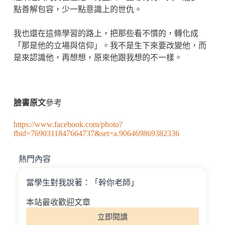
點善解包容，少一點意識上的世仇。
我也還在這條學習的路上，把那些看不慣的，轉化成
「那是他的立場與信仰」。我不是生下來要改變他，而
是來認識他，再想想，原來他跟我想的不一樣。
臉書原文
參考
https://www.facebook.com/photo?
fbid=7690311847664737&set=a.906469869382336
熱門內容
當學生對我說著：「幹你老師」
本站最收歡迎文章
立即閱讀