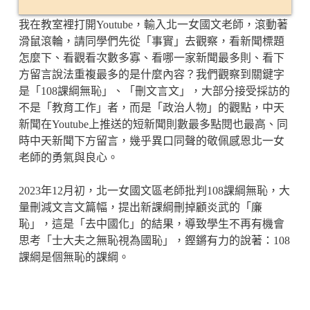
我在教室裡打開Youtube，輸入北一女國文老師，滾動著
滑鼠滾輪，請同學們先從「事實」去觀察，看新聞標題
怎麼下、看觀看次數多寡、看哪一家新聞最多則、看下
方留言說法重複最多的是什麼內容？我們觀察到關鍵字
是「108課綱無恥」、「刪文言文」，大部分接受採訪的
不是「教育工作」者，而是「政治人物」的觀點，中天
新聞在Youtube上推送的短新聞則數最多點閱也最高、同
時中天新聞下方留言，幾乎異口同聲的敬佩感恩北一女
老師的勇氣與良心。
2023年12月初，北一女國文區老師批判108課綱無恥，大
量刪減文言文篇幅，提出新課綱刪掉顧炎武的「廉
恥」，這是「去中國化」的結果，導致學生不再有機會
思考「士大夫之無恥視為國恥」，鏗鏘有力的說著：108
課綱是個無恥的課綱。