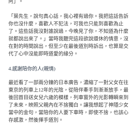
阿」。
「葉先生，說句真心話，我心裡有過你。我把這話告訴
你也沒什麼，喜歡人不犯法，可我也只能到喜歡為止
了。這些話我沒對誰說過，今晚見了你，不知道為什麼
就都說出來了。」當時我聽完這段欲說還休的情意，沒
在對的時間說出，但至少在最後道別時訴出，也算是交
代了心中沒能即時道愛的緣分。
4.感謝陪你的人(親情)
最近看了一部兩分鐘的日本廣告，濃縮了一對父女在往
東京的列車上12年的光陰，從陪伴牽手到漸漸放手，最
後回首目送女兒六歲的模樣，列車窗外的光影轉瞬來到
了未來，映照父親內在不捨獨白。讓我想起了神隱少女
當中的金句，當陪你的人要下車時，即使不捨，也該心
存感激，然後揮手道別。