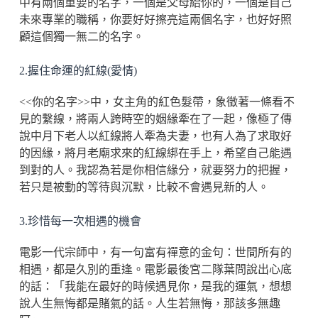
中有兩個重要的名字，一個是父母給你的，一個是自己
未來專業的職稱，你要好好擦亮這兩個名字，也好好照
顧這個獨一無二的名字。
2.握住命運的紅線(愛情)
<<你的名字>>中，女主角的紅色髮帶，象徵著一條看不
見的繫線，將兩人跨時空的姻緣牽在了一起，像極了傳
說中月下老人以紅線將人牽為夫妻，也有人為了求取好
的因緣，將月老廟求來的紅線綁在手上，希望自己能遇
到對的人。我認為若是你相信緣分，就要努力的把握，
若只是被動的等待與沉默，比較不會遇見新的人。
3.珍惜每一次相遇的機會
電影一代宗師中，有一句富有禪意的金句：世間所有的
相遇，都是久別的重逢。電影最後宮二隊葉問說出心底
的話：「我能在最好的時候遇見你，是我的運氣，想想
說人生無悔都是賭氣的話。人生若無悔，那該多無趣