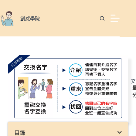
創感學院
交
最
目錄