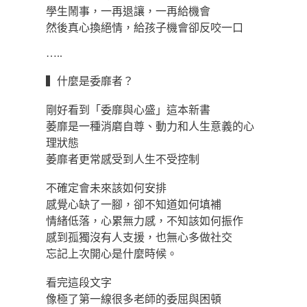
學生鬧事，一再退讓，一再給機會
然後真心換絕情，給孩子機會卻反咬一口
…..
▍什麼是委靡者？
剛好看到「委靡與心盛」這本新書
萎靡是一種消磨自尊、動力和人生意義的心
理狀態
萎靡者更常感受到人生不受控制
不確定會未來該如何安排
感覺心缺了一腳，卻不知道如何填補
情緒低落，心累無力感，不知該如何振作
感到孤獨沒有人支援，也無心多做社交
忘記上次開心是什麼時候。
看完這段文字
像極了第一線很多老師的委屈與困頓