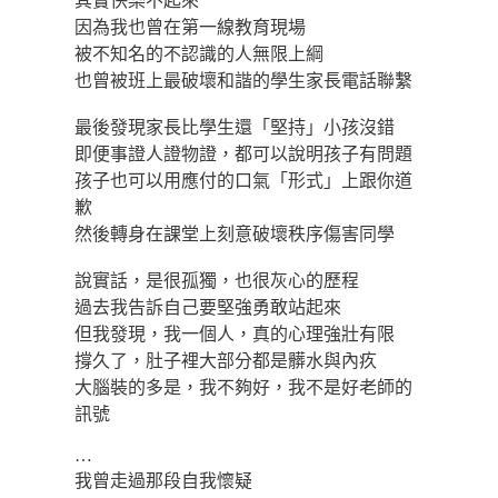
其實快樂不起來
因為我也曾在第一線教育現場
被不知名的不認識的人無限上綱
也曾被班上最破壞和諧的學生家長電話聯繫
最後發現家長比學生還「堅持」小孩沒錯
即便事證人證物證，都可以說明孩子有問題
孩子也可以用應付的口氣「形式」上跟你道
歉
然後轉身在課堂上刻意破壞秩序傷害同學
說實話，是很孤獨，也很灰心的歷程
過去我告訴自己要堅強勇敢站起來
但我發現，我一個人，真的心理強壯有限
撐久了，肚子裡大部分都是髒水與內疚
大腦裝的多是，我不夠好，我不是好老師的
訊號
…
我曾走過那段自我懷疑