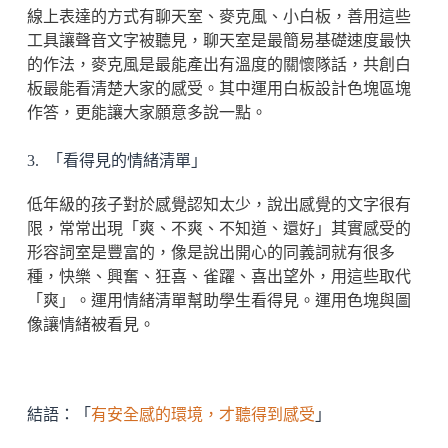
線上表達的方式有聊天室、麥克風、小白板，善用這些
工具讓聲音文字被聽見，聊天室是最簡易基礎速度最快
的作法，麥克風是最能產出有溫度的關懷隊話，共創白
板最能看清楚大家的感受。其中運用白板設計色塊區塊
作答，更能讓大家願意多說一點。
3. 「看得見的情緒清單」
低年級的孩子對於感覺認知太少，說出感覺的文字很有
限，常常出現「爽、不爽、不知道、還好」其實感受的
形容詞室是豐富的，像是說出開心的同義詞就有很多
種，快樂、興奮、狂喜、雀躍、喜出望外，用這些取代
「爽」。運用情緒清單幫助學生看得見。運用色塊與圖
像讓情緒被看見。
結語：「
有安全感的環境，才聽得到感受
」