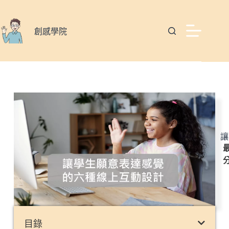
創感學院
讓
最
目錄