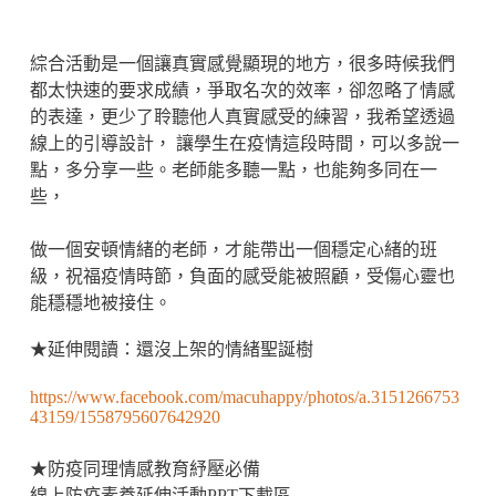
綜合活動是一個讓真實感覺顯現的地方，很多時候我們
都太快速的要求成績，爭取名次的效率，卻忽略了情感
的表達，更少了聆聽他人真實感受的練習，我希望透過
線上的引導設計， 讓學生在疫情這段時間，可以多說一
點，多分享一些。老師能多聽一點，也能夠多同在一
些，
做一個安頓情緒的老師，才能帶出一個穩定心緒的班
級，祝福疫情時節，負面的感受能被照顧，受傷心靈也
能穩穩地被接住。
★延伸閱讀：還沒上架的情緒聖誕樹
https://www.facebook.com/macuhappy/photos/a.3151266753
43159/1558795607642920
★防疫同理情感教育紓壓必備
線上防疫素養延伸活動PPT下載區