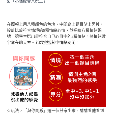
6. 「心情感受八選二」
在簡報上用八種顏色的色塊，中間寫上題目貼上照片，
設計比較符合情境的8種情緒心情，並把這八種情緒編
號，讓學生選出最符合自己心目中的2種情緒。將情緒數
字寫在聊天室。老師挑選其中情緒訪問。
☆玩法 > 「與你同感」選一個莊家出來，猜猜看他看到