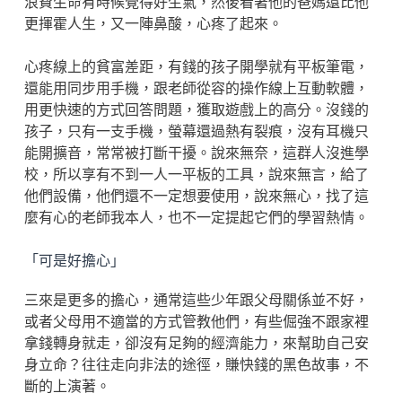
浪費生命有時候覺得好生氣，然後看著他的爸媽還比他
更揮霍人生，又一陣鼻酸，心疼了起來。
心疼線上的貧富差距，有錢的孩子開學就有平板筆電，
還能用同步用手機，跟老師從容的操作線上互動軟體，
用更快速的方式回答問題，獲取遊戲上的高分。沒錢的
孩子，只有一支手機，螢幕還過熱有裂痕，沒有耳機只
能開擴音，常常被打斷干擾。說來無奈，這群人沒進學
校，所以享有不到一人一平板的工具，說來無言，給了
他們設備，他們還不一定想要使用，說來無心，找了這
麼有心的老師我本人，也不一定提起它們的學習熱情。
「可是好擔心」
三來是更多的擔心，通常這些少年跟父母關係並不好，
或者父母用不適當的方式管教他們，有些倔強不跟家裡
拿錢轉身就走，卻沒有足夠的經濟能力，來幫助自己安
身立命？往往走向非法的途徑，賺快錢的黑色故事，不
斷的上演著。