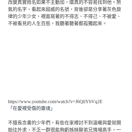
改變真實姓名如果不主動加，還真的不容易找到他。煞
氣的名字、看起來超威的名號，背後卻是分享著灰色旋
律的少年少女，裡面寫著的不得志、不得己、不被愛、
不被看見的人生百態，我聽著聽著都孤獨起來。
https://www.youtube.com/watch?v=J6QliYbVq2E
「在愛裡受傷的靈魂」
不擅長念書的少年們，有些在家裡討不到溫暖與愛就開
始往外求，不乏一群很能夠虧姊妹聊弟兄情場高手，一