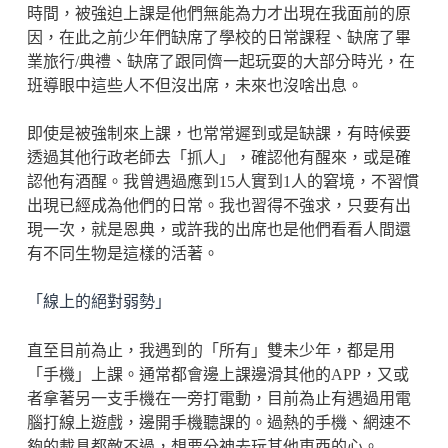
時間，被強迫上課是他們無能為力才出現在我面前的原
因，在此之前少年們缺席了學校的日常課程、缺席了畢
業旅行/典禮、缺席了跟同儕一起玩耍的大部分時光，在
班導眼中這些人不但沒出席，未來也沒啥出息。
即使是被強制來上課，也常常遲到或是缺課，有時候要
透過其他行政老師去「抓人」，確認他有醒來，或是確
認他有酒醒。我曾遇過應到15人實到1人的窘境，不習慣
出現已經成為他們的日常。我也習得不強求，只要有出
現一次，就是恩典，或許我的出席也是他們看看人間還
有不同生物是這樣的活著。
「線上的絕對弱勢」
直至目前為止，我遇到的「所有」雙未少年，都是用
「手機」上課。通常都會邊上課邊滑其他的APP，又或
者拿著另一支手機在一旁打電動，目前為止有遇過用電
腦打線上遊戲，邊開手機聽課的。過熱的手機、網速不
夠的載具都敵不過，想要分神去玩其他東西的心。