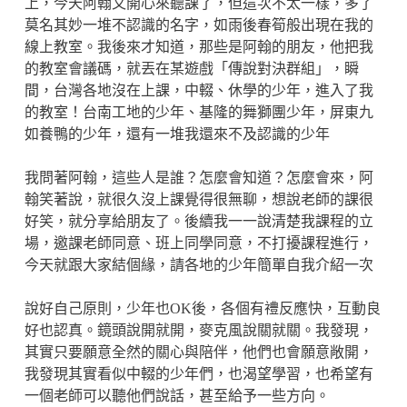
上，今天阿翰又開心來聽課了，但這次不太一樣，多了
莫名其妙一堆不認識的名字，如雨後春筍般出現在我的
線上教室。我後來才知道，那些是阿翰的朋友，他把我
的教室會議碼，就丟在某遊戲「傳說對決群組」，瞬
間，台灣各地沒在上課，中輟、休學的少年，進入了我
的教室！台南工地的少年、基隆的舞獅團少年，屏東九
如養鴨的少年，還有一堆我還來不及認識的少年
我問著阿翰，這些人是誰？怎麼會知道？怎麼會來，阿
翰笑著說，就很久沒上課覺得很無聊，想說老師的課很
好笑，就分享給朋友了。後續我一一說清楚我課程的立
場，邀課老師同意、班上同學同意，不打擾課程進行，
今天就跟大家結個緣，請各地的少年簡單自我介紹一次
說好自己原則，少年也OK後，各個有禮反應快，互動良
好也認真。鏡頭說開就開，麥克風說關就關。我發現，
其實只要願意全然的關心與陪伴，他們也會願意敞開，
我發現其實看似中輟的少年們，也渴望學習，也希望有
一個老師可以聽他們說話，甚至給予一些方向。