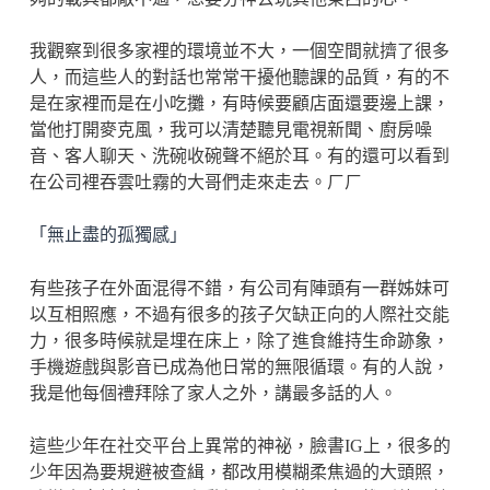
我觀察到很多家裡的環境並不大，一個空間就擠了很多
人，而這些人的對話也常常干擾他聽課的品質，有的不
是在家裡而是在小吃攤，有時候要顧店面還要邊上課，
當他打開麥克風，我可以清楚聽見電視新聞、廚房噪
音、客人聊天、洗碗收碗聲不絕於耳。有的還可以看到
在公司裡吞雲吐霧的大哥們走來走去。ㄏㄏ
「無止盡的孤獨感」
有些孩子在外面混得不錯，有公司有陣頭有一群姊妹可
以互相照應，不過有很多的孩子欠缺正向的人際社交能
力，很多時候就是埋在床上，除了進食維持生命跡象，
手機遊戲與影音已成為他日常的無限循環。有的人說，
我是他每個禮拜除了家人之外，講最多話的人。
這些少年在社交平台上異常的神祕，臉書IG上，很多的
少年因為要規避被查緝，都改用模糊柔焦過的大頭照，