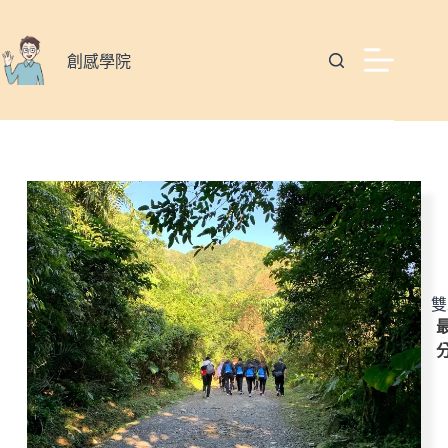
創感學院
雙
最