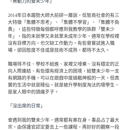
「無動力的雙未少年」
2014年日本趨勢大師大前研一層說，低智商社會的有三
大特徵「集體不思考」、「集體不學習」、「集體不負
責」，這些特徵每個都呼應到我教學的族群「雙未少
年」，指的未就學又未就業未成年少年，通常在學校裡
沒有目標方向，也欠缺工作動力，有些曾嘗試進入職
場，卻因態度不佳或是技術不成熟，都待不太久。
職場待不住、學校不給進、家裡又唾棄、沒有穩定的正
向人際連結、有些還有經濟上的困境，給雙未少年一支
有網路的手機，可以在遊戲中度過戰神般的一天，但真
實的生活中就是睡仙，就是被升學制度淘汰的壞學生，
是家人眼中的頭痛歹子。
「沒出席的日常」
會遇到我的雙未少年，通常都有案在身，毒品占了最大
宗，由保護官認定要去上一些課程，再好好的觀察一段