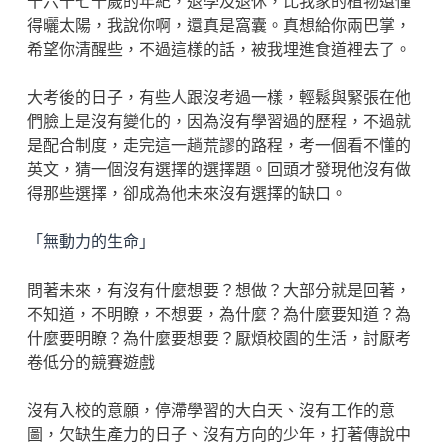
十六十七十歲的年紀，退學及退休，比我家的植物還懂
得曬太陽，我說你啊，還真是窩囊。真想給你兩巴掌，
希望你清醒些，不過這樣的話，被我埋進食道裡去了。
大考後的日子，有些人跟沒考過一樣，輕鬆與緊張在他
們臉上是沒有變化的，因為沒有學習過的歷程，不過就
是配合制度，走完這一趟荒謬的路程，考一個看不懂的
英文，猜一個沒有選擇的選擇題。回頭才發現他沒有做
得那些選擇，卻成為他未來沒有選擇的缺口。
「無動力的生命」
問著未來，有沒有什麼想要？想做？大部分就是回著，
不知道，不明瞭，不想要，為什麼？為什麼要知道？為
什麼要明瞭？為什麼要想要？厭煩校園的生活，討厭考
卷低分的競賽遊戲
沒有入校的意願，停滯學習的大白天、沒有工作的意
圖，欠缺生產力的日子、沒有方向的少年，打著傳說中