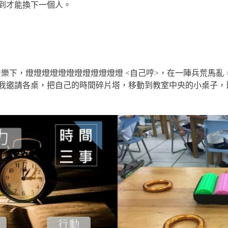
到才能換下一個人。
能任務音樂下，燈燈燈燈燈燈燈燈燈燈燈燈 <自己哼>，在一陣兵荒
我邀請各桌，把自己的時間碎片塔，移動到教室中央的小桌子，