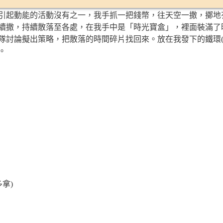
引起動能的活動沒有之一，我手抓一把錢幣，往天空一撒，擲地
續撒，持續散落至各處，在我手中是「時光寶盒」，裡面裝滿了
要透過團隊討論擬出策略，把散落的時間碎片找回來。放在我發下的鐵
。
拿)