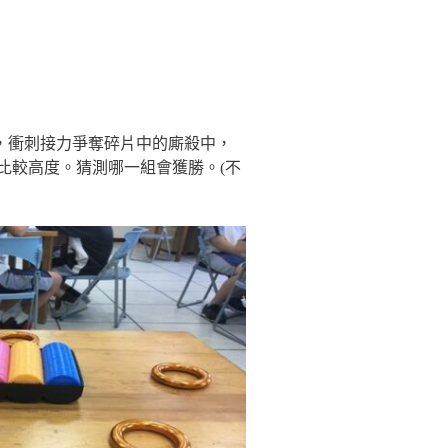
馬亂，衝刺接力爭奪碎片中的廝殺中，
比較高度。猜測哪一組會獲勝。(不