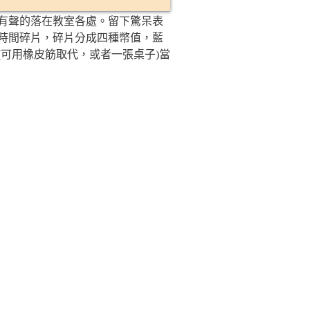
有聲的落在教室各處。留下驚呆表
時間碎片，碎片分成四種幣值，藍
環(可用橡皮筋取代，或者一張桌子)當