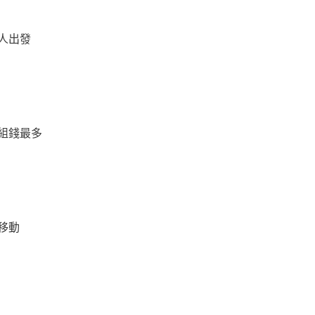
人出發
組錢最多
移動