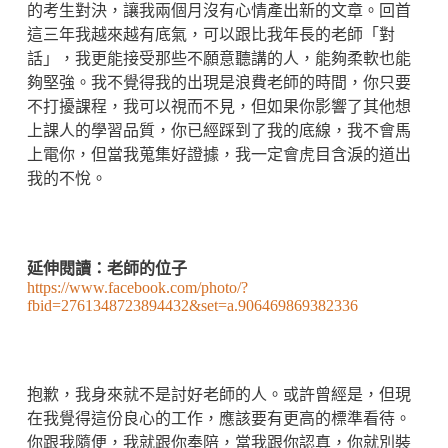
的考生對決，讓我兩個月沒有心情產出新的文章。回首
這三年我越來越有底氣，可以跟比我年長的老師「對
話」，我更能接受那些不願意聽講的人，能夠柔軟也能
夠堅強。我不覺得我的出現是浪費老師的時間，你只要
不打擾課程，我可以視而不見，但如果你影響了其他想
上課人的學習品質，你已經踩到了我的底線，我不會馬
上電你，但當我蒐集好證據，我一定會虎目含淚的道出
我的不悅。
延伸閱讀：老師的位子
https://www.facebook.com/photo/?
fbid=2761348723894432&set=a.906469869382336
抱歉，我身來就不是討好老師的人。或許曾經是，但現
在我覺得這份良心的工作，應該要有更高的標準看待。
你跟我隨便，我就跟你奉陪，當我跟你認真，你就別裝