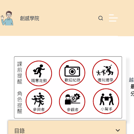
創感學院
越
最
目錄